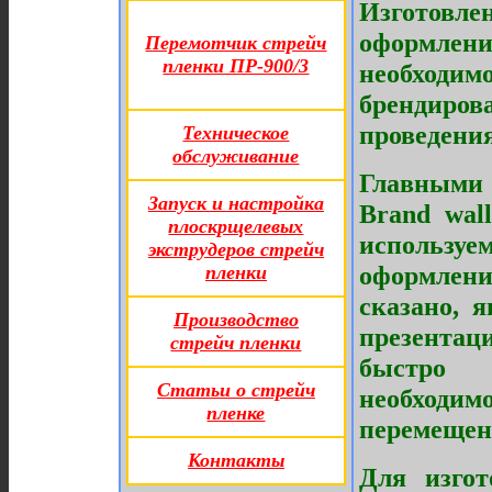
Изготовле
оформлени
Перемотчик стрейч
пленки ПР-900/3
необход
брендиров
проведения
Техническое
обслуживание
Главными 
Запуск и настройка
Brand wal
плоскрщелевых
использу
экструдеров стрейч
оформлен
пленки
сказано, 
Производство
презента
стрейч пленки
быстро 
Статьи о стрейч
необходи
пленке
перемещен
Контакты
Для изгот