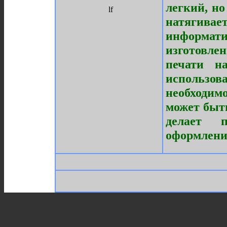
легкий, н
lf
натягивае
информа
изготовлен
печати н
использо
необходим
может быть
делает п
оформлени