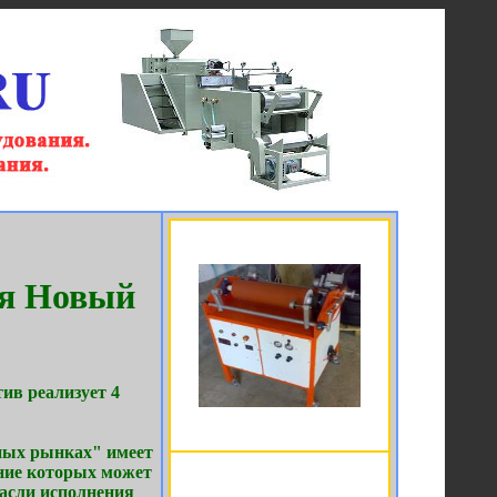
ия Новый
ив реализует 4
ных рынках" имеет
ние которых может
расли исполнения