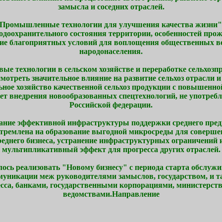
замысла и соседних отраслей.
Промышленные технологии для улучшения качества жизни"
одоохранительного состояния территории, особенностей про
ие благоприятных условий для воплощения общественных в
народонаселения.
ые технологии в сельском хозяйстве и переработке сельхозп
мотреть значительное влияние на развитие сельхоз отрасли и
ьное хозяйство качественной сельхоз продукции с повышенно
чет внедрения новообразованных спецтехнологий, не употреб
Российской федерации.
ание эффективной инфраструктуры поддержки среднего пред
стремлена на образование выгодной микросреды для соверше
еднего бизнеса, устранение инфраструктурных ограничений 
мультипликативный эффект для прогресса других отраслей.
алось реализовать "Новому бизнесу" с периода старта обслуж
муникации меж руководителями замыслов, государством, и т
сса, банками, государственными корпорациями, министерст
ведомствами.Направление