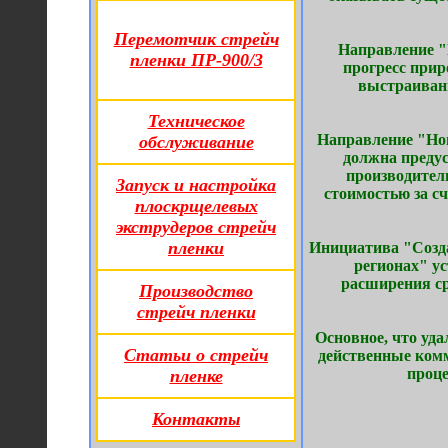
Перемотчик стрейч
Направление "
пленки ПР-900/3
прогресс прир
выстраиван
Техническое
Направление "Нов
обслуживание
должна предус
производител
Запуск и настройка
стоимостью за с
плоскрщелевых
экструдеров стрейч
пленки
Инициатива "Созд
регионах" у
расширения ср
Производство
стрейч пленки
Основное, что уд
Статьи о стрейч
действенные ком
проце
пленке
Контакты