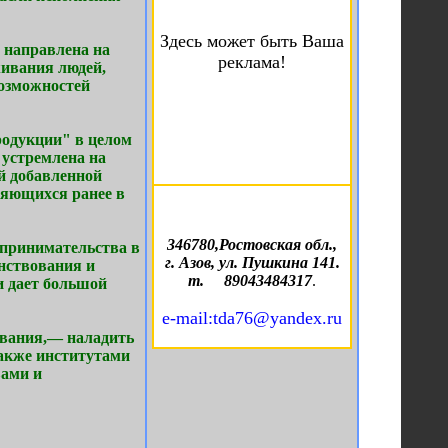
Здесь может быть Ваша
 направлена на
реклама!
живания людей,
озможностей
родукции" в целом
 устремлена на
й добавленной
ляющихся ранее в
346780,Ростовская обл.,
принимательства в
г. Азов, ул. Пушкина 141.
нствования и
т. 89043484317
.
и дает большой
e-mail:tda76@yandex.ru
ивания,— наладить
акже институтами
вами и