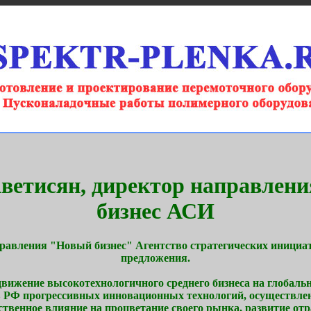
ветисян, директор направлен
бизнес АСИ
правления "Новый бизнес" Агентство стратегических инициат
предложения.
вижение высокотехнологичного среднего бизнеса на глобаль
 в РФ прогрессивных инновационных технологий, осуществле
твенное влияние на процветание своего рынка, развитие от