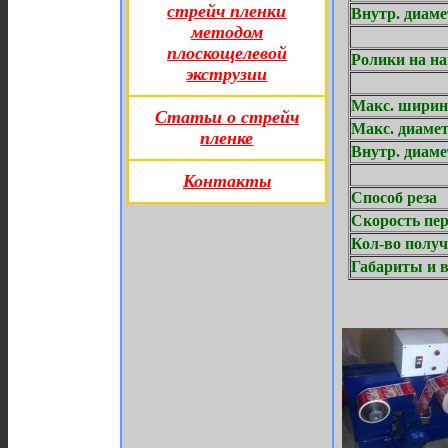
стрейч пленки
Внутр. диам
методом
плоскощелевой
Ролики на н
экструзии
Макс.
Статьи о стрейч
Макс. диаме
пленке
Внутр. диам
Контакты
Способ реза
Скорость пе
Кол-во полу
Габариты и в