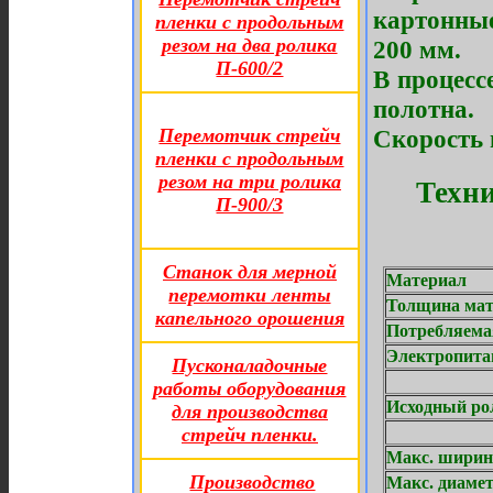
картонны
пленки с продольным
резом на два ролика
200 мм.
П-600/2
В процесс
полотна.
Перемотчик стрейч
Скорость 
пленки с продольным
резом на три ролика
Техни
П-900/3
Станок для мерной
Материал
перемотки ленты
Толщина мат
капельного орошения
Потребляема
Электропита
Пусконаладочные
работы оборудования
Исходный ро
для производства
стрейч пленки.
Макс. 
Производство
Макс. диа