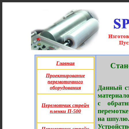
Главная
Стано
Проектирование
перемоточного
Данный с
оборудования
материало
с обрат
Перемотчик стрейч
перемотк
пленки П-500
на шпулю
Устройст
Перемотчик стрейч