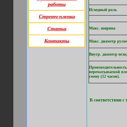
работы
Исходный роль
Стретч-пленка
Статьи
Макс. шир
Контакты
Макс. диаметр р
Внутр. диаметр исх
Производительность
перематываемой пле
смену (12 часов).
В соответствии с
Цен