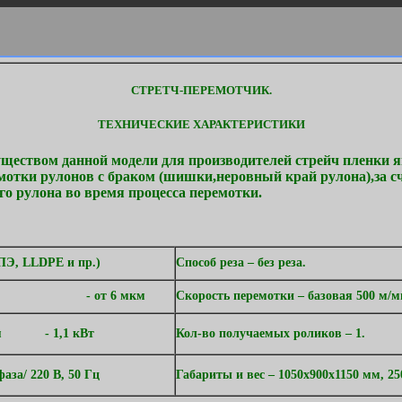
СТРЕТЧ-ПЕРЕМОТЧИК.
ТЕХНИЧЕСКИЕ ХАРАКТЕРИСТИКИ
еством данной модели для производителей стрейч пленки я
мотки рулонов с браком (шишки,неровный край рулона),за с
го рулона во время процесса перемотки.
ПЭ, LLDPE и пр.)
Способ реза – без реза.
риала - от 6 мкм
Скорость перемотки – базовая 500 м/ми
ателя -
1,1 кВт
Кол-во получаемых роликов –
1.
фаза/
220 В, 50 Гц
Габариты и вес – 1050х900х1150 мм, 25