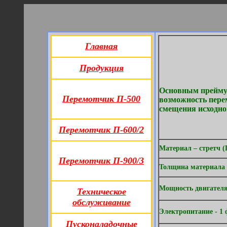
Главная
Продукция
Основным преймущ
Перемотчик П-500
возможность пере
смещения исходно
Перемотчик П-600/2
Материал – стретч (
Перемотчик П-900/3
Толщина мате
Мощность двиг
Техническое
обслуживание
Электропитание - 1 
Пусконаладочные