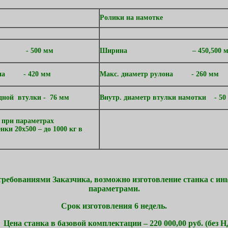
Ролики на намотке
ина -
500 мм
Ширина –
450,500 
улона -
420 мм
Макс. диаметр рулона -
260 мм
одной втулки -
76 мм
Внутр. диаметр втулки намотки -
50
 при параметрах
нки 20х500 – до
1000 кг
в
 требованиями Заказчика, возможно изготовление станка с и
параметрами.
Срок изготовления 6 недель.
а станка в базовой комплектации – 220 000,00 руб. (без Н